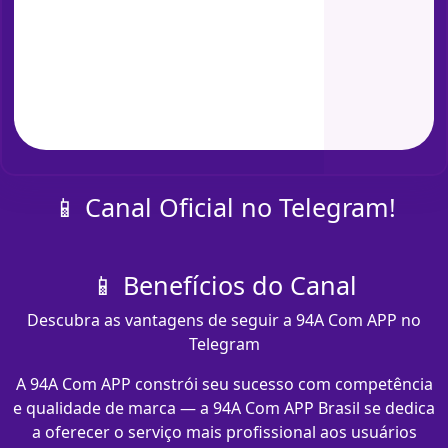
📱 Canal Oficial no Telegram!
📱 Benefícios do Canal
Descubra as vantagens de seguir a 94A Com APP no
Telegram
A 94A Com APP constrói seu sucesso com competência
e qualidade de marca — a 94A Com APP Brasil se dedica
a oferecer o serviço mais profissional aos usuários