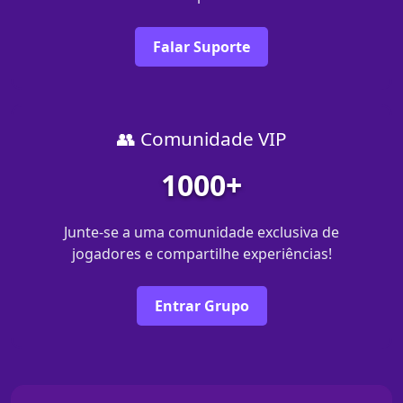
Falar Suporte
👥 Comunidade VIP
1000+
Junte-se a uma comunidade exclusiva de
jogadores e compartilhe experiências!
Entrar Grupo