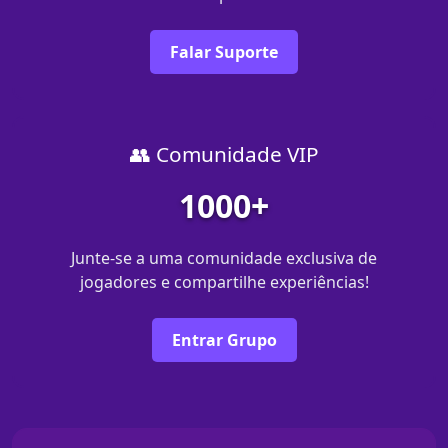
Falar Suporte
👥 Comunidade VIP
1000+
Junte-se a uma comunidade exclusiva de
jogadores e compartilhe experiências!
Entrar Grupo