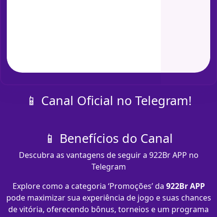
📱 Canal Oficial no Telegram!
📱 Benefícios do Canal
Descubra as vantagens de seguir a 922Br APP no
Telegram
Explore como a categoria ‘Promoções’ da
922Br APP
pode maximizar sua experiência de jogo e suas chances
de vitória, oferecendo bônus, torneios e um programa