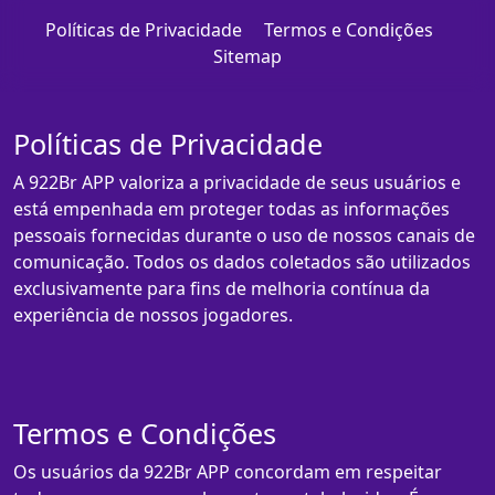
Políticas de Privacidade
Termos e Condições
Sitemap
Políticas de Privacidade
A 922Br APP valoriza a privacidade de seus usuários e
está empenhada em proteger todas as informações
pessoais fornecidas durante o uso de nossos canais de
comunicação. Todos os dados coletados são utilizados
exclusivamente para fins de melhoria contínua da
experiência de nossos jogadores.
Termos e Condições
Os usuários da 922Br APP concordam em respeitar