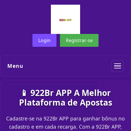
Login
Registrar-se
Menu
📱 922Br APP A Melhor
Plataforma de Apostas
Cadastre-se na 922Br APP para ganhar bônus no
cadastro e em cada recarga. Com a 922Br APP,