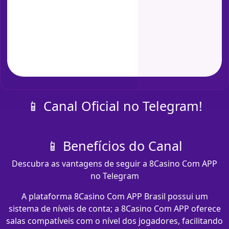
📱 Canal Oficial no Telegram!
📱 Benefícios do Canal
Descubra as vantagens de seguir a 8Casino Com APP
no Telegram
A plataforma 8Casino Com APP Brasil possui um
sistema de níveis de conta; a 8Casino Com APP oferece
salas compatíveis com o nível dos jogadores, facilitando