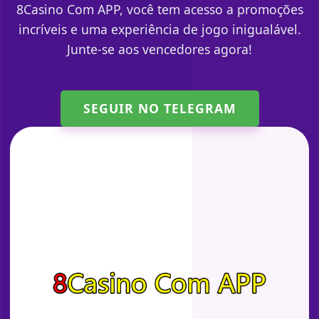
8Casino Com APP, você tem acesso a promoções
incríveis e uma experiência de jogo inigualável.
Junte-se aos vencedores agora!
SEGUIR NO TELEGRAM