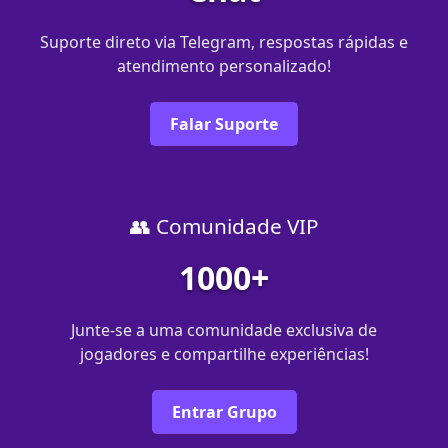
Suporte direto via Telegram, respostas rápidas e
atendimento personalizado!
Falar Suporte
👥 Comunidade VIP
1000+
Junte-se a uma comunidade exclusiva de
jogadores e compartilhe experiências!
Entrar Grupo