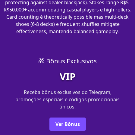
protecting against dealer blackjack). Stakes range R$5-
R$50.000+ accommodating casual players e high rollers.
Card counting é theoretically possible mas multi-deck
shoes (6-8 decks) e frequent shuffles mitigate
effectiveness, mantendo balanced gameplay.
🎁 Bônus Exclusivos
VIP
Receba bônus exclusivos do Telegram,
promoções especiais e códigos promocionais
únicos!
Ver Bônus