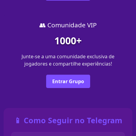
👥 Comunidade VIP
1000+
Junte-se a uma comunidade exclusiva de
jogadores e compartilhe experiências!
Entrar Grupo
📱 Como Seguir no Telegram