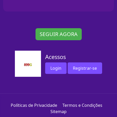
SEGUIR AGORA
Acessos
Login
Registrar-se
Políticas de Privacidade
Termos e Condições
Sitemap