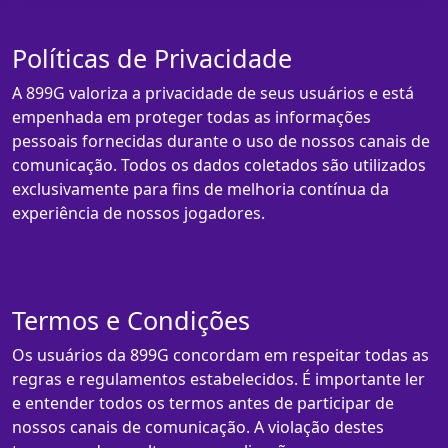
Políticas de Privacidade
A 899G valoriza a privacidade de seus usuários e está
empenhada em proteger todas as informações
pessoais fornecidas durante o uso de nossos canais de
comunicação. Todos os dados coletados são utilizados
exclusivamente para fins de melhoria contínua da
experiência de nossos jogadores.
Termos e Condições
Os usuários da 899G concordam em respeitar todas as
regras e regulamentos estabelecidos. É importante ler
e entender todos os termos antes de participar de
nossos canais de comunicação. A violação destes