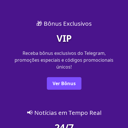
🎁 Bônus Exclusivos
VIP
Receba bônus exclusivos do Telegram,
promoções especiais e códigos promocionais
únicos!
Ver Bônus
📢 Notícias em Tempo Real
24/7