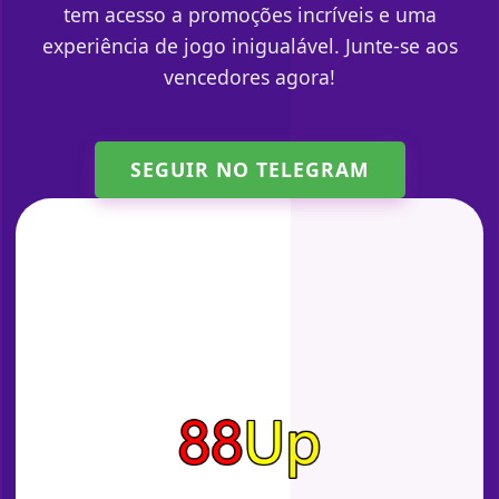
tem acesso a promoções incríveis e uma
experiência de jogo inigualável. Junte-se aos
vencedores agora!
SEGUIR NO TELEGRAM