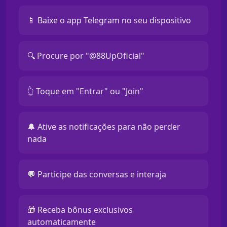
📱 Baixe o app Telegram no seu dispositivo
🔍 Procure por "@88UpOficial"
👆 Toque em "Entrar" ou "Join"
🔔 Ative as notificações para não perder
nada
💬 Participe das conversas e interaja
🎁 Receba bônus exclusivos
automaticamente