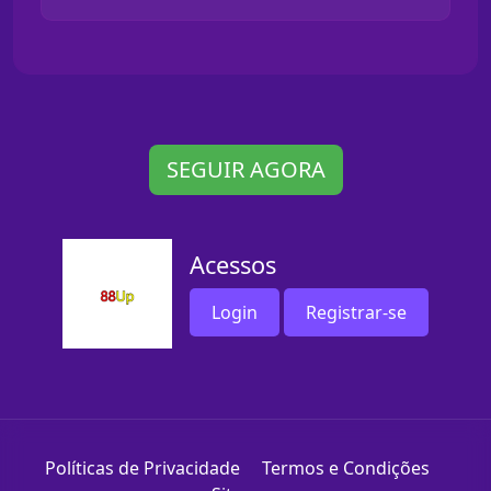
SEGUIR AGORA
Acessos
Login
Registrar-se
Políticas de Privacidade
Termos e Condições