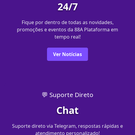
24/7
Fique por dentro de todas as novidades,
promoções e eventos da 88A Plataforma em
tempo real!
Ver Notícias
💬 Suporte Direto
Chat
Suporte direto via Telegram, respostas rápidas e
atendimento personalizado!