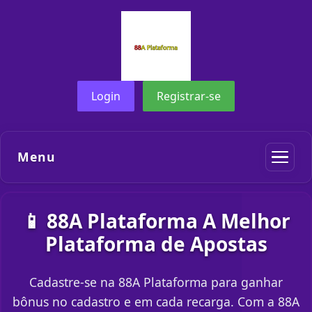
Login
Registrar-se
Menu
📱 88A Plataforma A Melhor
Plataforma de Apostas
Cadastre-se na 88A Plataforma para ganhar
bônus no cadastro e em cada recarga. Com a 88A