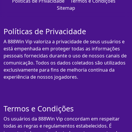
Políticas de Privacidade
Termos e Condições
Sitemap
Políticas de Privacidade
A 888Win Vip valoriza a privacidade de seus usuários e
está empenhada em proteger todas as informações
pessoais fornecidas durante o uso de nossos canais de
comunicação. Todos os dados coletados são utilizados
exclusivamente para fins de melhoria contínua da
experiência de nossos jogadores.
Termos e Condições
Os usuários da 888Win Vip concordam em respeitar
todas as regras e regulamentos estabelecidos. É