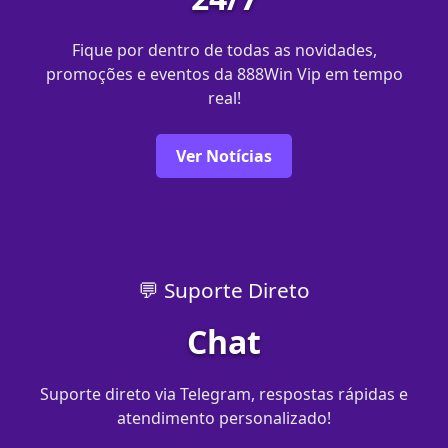
Fique por dentro de todas as novidades,
promoções e eventos da 888Win Vip em tempo
real!
Ver Notícias
💬 Suporte Direto
Chat
Suporte direto via Telegram, respostas rápidas e
atendimento personalizado!