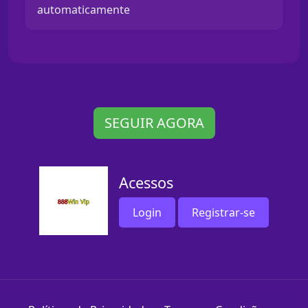
automaticamente
SEGUIR AGORA
Acessos
Login
Registrar-se