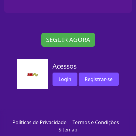
SEGUIR AGORA
Acessos
Login
Registrar-se
Políticas de Privacidade
Termos e Condições
Sitemap