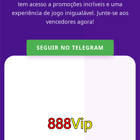
tem acesso a promoções incríveis e uma
experiência de jogo inigualável. Junte-se aos
vencedores agora!
SEGUIR NO TELEGRAM