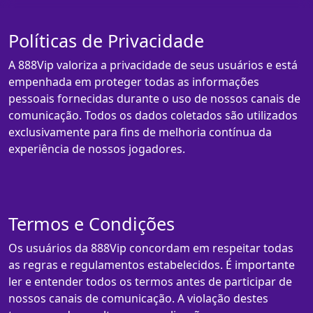
Políticas de Privacidade
A 888Vip valoriza a privacidade de seus usuários e está
empenhada em proteger todas as informações
pessoais fornecidas durante o uso de nossos canais de
comunicação. Todos os dados coletados são utilizados
exclusivamente para fins de melhoria contínua da
experiência de nossos jogadores.
Termos e Condições
Os usuários da 888Vip concordam em respeitar todas
as regras e regulamentos estabelecidos. É importante
ler e entender todos os termos antes de participar de
nossos canais de comunicação. A violação destes