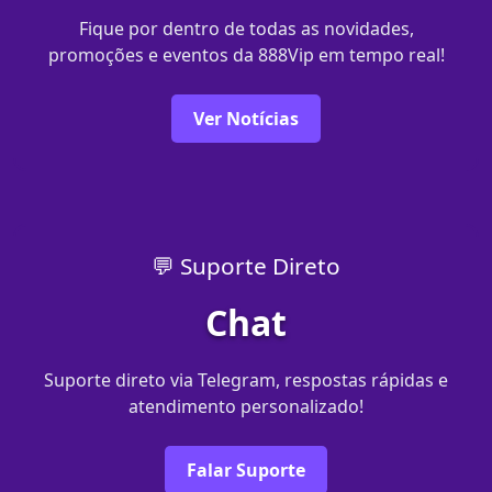
Fique por dentro de todas as novidades,
promoções e eventos da 888Vip em tempo real!
Ver Notícias
💬 Suporte Direto
Chat
Suporte direto via Telegram, respostas rápidas e
atendimento personalizado!
Falar Suporte