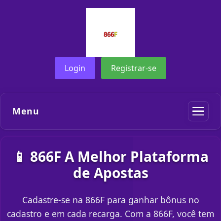
Login
Registrar-se
Menu
📱 866F A Melhor Plataforma
de Apostas
Cadastre-se na 866F para ganhar bônus no
cadastro e em cada recarga. Com a 866F, você tem