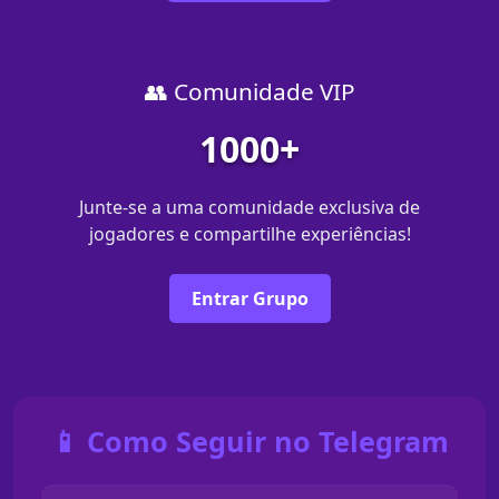
👥 Comunidade VIP
1000+
Junte-se a uma comunidade exclusiva de
jogadores e compartilhe experiências!
Entrar Grupo
📱 Como Seguir no Telegram