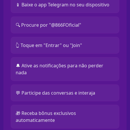
📱 Baixe o app Telegram no seu dispositivo
🔍 Procure por "@866FOficial"
👆 Toque em "Entrar" ou "Join"
🔔 Ative as notificações para não perder
nada
💬 Participe das conversas e interaja
🎁 Receba bônus exclusivos
automaticamente