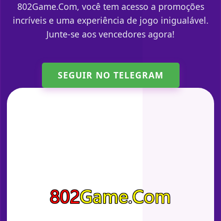
802Game.Com, você tem acesso a promoções
incríveis e uma experiência de jogo inigualável.
Junte-se aos vencedores agora!
SEGUIR NO TELEGRAM