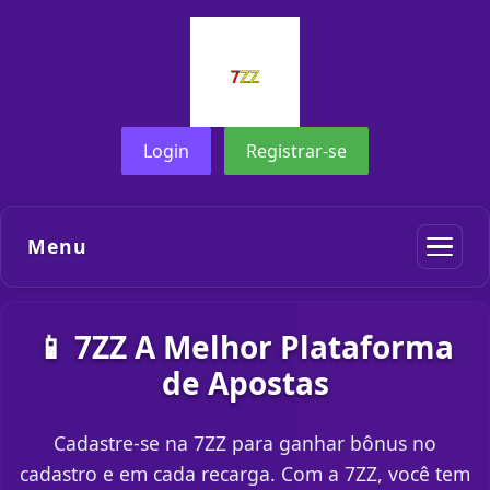
Login
Registrar-se
Menu
📱 7ZZ A Melhor Plataforma
de Apostas
Cadastre-se na 7ZZ para ganhar bônus no
cadastro e em cada recarga. Com a 7ZZ, você tem