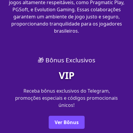
jogos altamente respeitáveis, como Pragmatic Play,
PGSoft, e Evolution Gaming. Essas colaborações
garantem um ambiente de jogo justo e seguro,
proporcionando tranquilidade para os jogadores
brasileiros.
🎁 Bônus Exclusivos
VIP
Receba bônus exclusivos do Telegram,
promoções especiais e códigos promocionais
únicos!
Ver Bônus