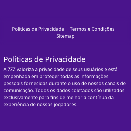
Políticas de Privacidade
Termos e Condições
Sitemap
Políticas de Privacidade
A 7ZZ valoriza a privacidade de seus usuários e está
empenhada em proteger todas as informações
pessoais fornecidas durante o uso de nossos canais de
comunicação. Todos os dados coletados são utilizados
exclusivamente para fins de melhoria contínua da
experiência de nossos jogadores.