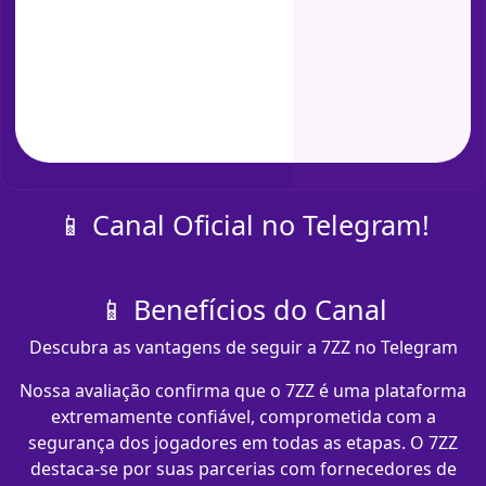
📱 Canal Oficial no Telegram!
📱 Benefícios do Canal
Descubra as vantagens de seguir a 7ZZ no Telegram
Nossa avaliação confirma que o 7ZZ é uma plataforma
extremamente confiável, comprometida com a
segurança dos jogadores em todas as etapas. O 7ZZ
destaca-se por suas parcerias com fornecedores de