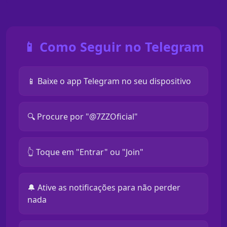
📱 Como Seguir no Telegram
📱 Baixe o app Telegram no seu dispositivo
🔍 Procure por "@7ZZOficial"
👆 Toque em "Entrar" ou "Join"
🔔 Ative as notificações para não perder
nada