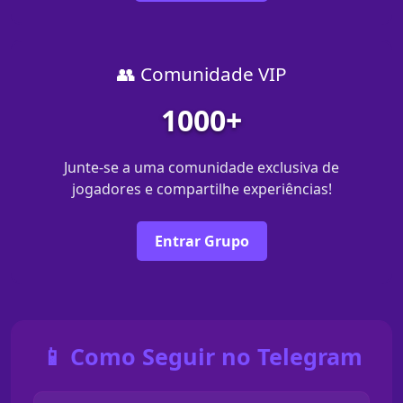
👥 Comunidade VIP
1000+
Junte-se a uma comunidade exclusiva de
jogadores e compartilhe experiências!
Entrar Grupo
📱 Como Seguir no Telegram