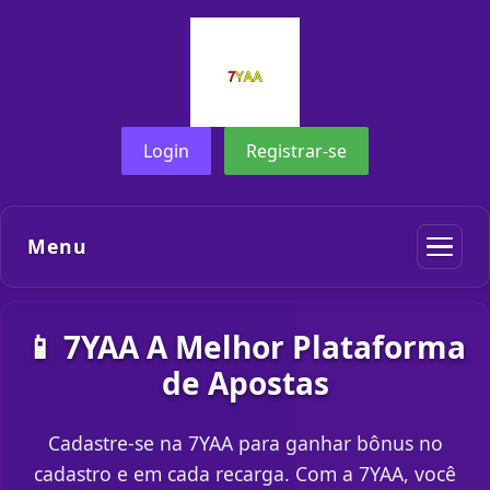
Login
Registrar-se
Menu
📱 7YAA A Melhor Plataforma
de Apostas
Cadastre-se na 7YAA para ganhar bônus no
cadastro e em cada recarga. Com a 7YAA, você