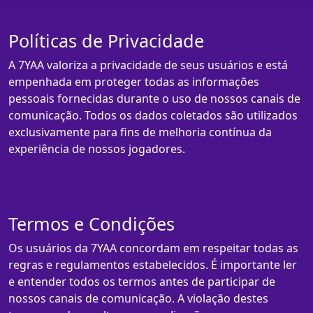
Políticas de Privacidade
A 7YAA valoriza a privacidade de seus usuários e está
empenhada em proteger todas as informações
pessoais fornecidas durante o uso de nossos canais de
comunicação. Todos os dados coletados são utilizados
exclusivamente para fins de melhoria contínua da
experiência de nossos jogadores.
Termos e Condições
Os usuários da 7YAA concordam em respeitar todas as
regras e regulamentos estabelecidos. É importante ler
e entender todos os termos antes de participar de
nossos canais de comunicação. A violação destes