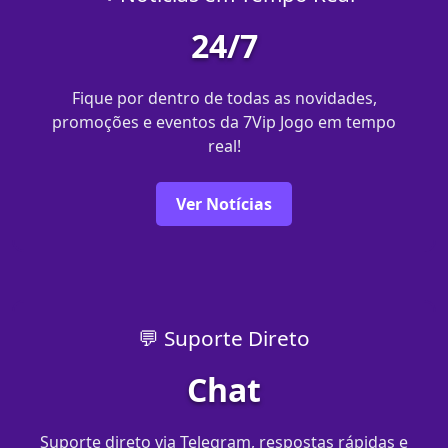
24/7
Fique por dentro de todas as novidades,
promoções e eventos da 7Vip Jogo em tempo
real!
Ver Notícias
💬 Suporte Direto
Chat
Suporte direto via Telegram, respostas rápidas e