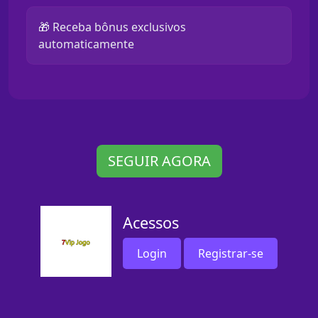
🎁 Receba bônus exclusivos
automaticamente
SEGUIR AGORA
Acessos
Login
Registrar-se