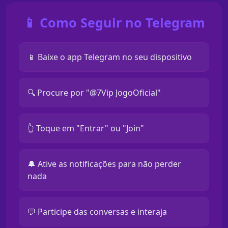
📱 Como Seguir no Telegram
📱 Baixe o app Telegram no seu dispositivo
🔍 Procure por "@7Vip JogoOficial"
👆 Toque em "Entrar" ou "Join"
🔔 Ative as notificações para não perder
nada
💬 Participe das conversas e interaja