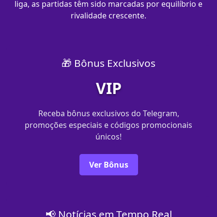
liga, as partidas têm sido marcadas por equilíbrio e
rivalidade crescente.
🎁 Bônus Exclusivos
VIP
Receba bônus exclusivos do Telegram,
promoções especiais e códigos promocionais
únicos!
Ver Bônus
📢 Notícias em Tempo Real