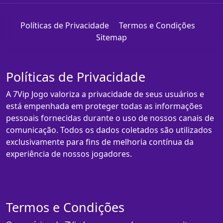
Políticas de Privacidade
Termos e Condições
Sitemap
Políticas de Privacidade
A 7Vip Jogo valoriza a privacidade de seus usuários e
está empenhada em proteger todas as informações
pessoais fornecidas durante o uso de nossos canais de
comunicação. Todos os dados coletados são utilizados
exclusivamente para fins de melhoria contínua da
experiência de nossos jogadores.
Termos e Condições