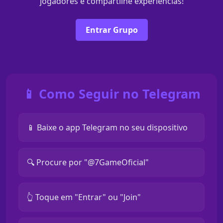
jogadores e compartilhe experiências!
Entrar Grupo
📱 Como Seguir no Telegram
📱 Baixe o app Telegram no seu dispositivo
🔍 Procure por "@7GameOficial"
👆 Toque em "Entrar" ou "Join"