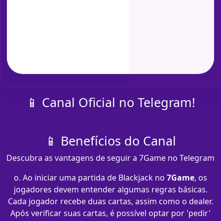
📱 Canal Oficial no Telegram!
📱 Benefícios do Canal
Descubra as vantagens de seguir a 7Game no Telegram
o. Ao iniciar uma partida de Blackjack no
7Game
, os
jogadores devem entender algumas regras básicas.
Cada jogador recebe duas cartas, assim como o dealer.
Após verificar suas cartas, é possível optar por 'pedir'