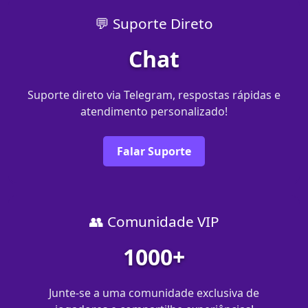
💬 Suporte Direto
Chat
Suporte direto via Telegram, respostas rápidas e
atendimento personalizado!
Falar Suporte
👥 Comunidade VIP
1000+
Junte-se a uma comunidade exclusiva de