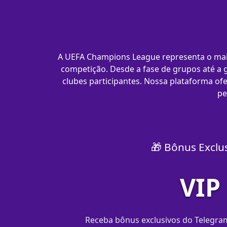
A UEFA Champions League representa o mais 
competição. Desde a fase de grupos até a 
clubes participantes. Nossa plataforma o
pe
🎁 Bônus Exclu
VIP
Receba bônus exclusivos do Telegra