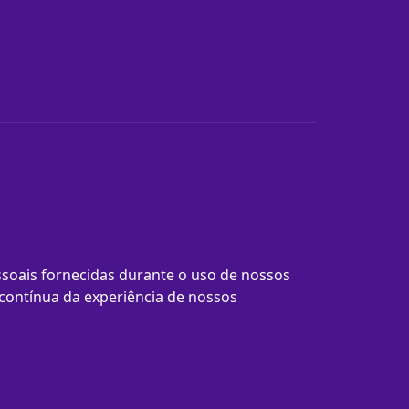
ssoais fornecidas durante o uso de nossos
 contínua da experiência de nossos