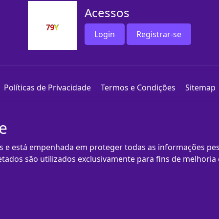
Acessos
Login
Registrar-se
Políticas de Privacidade
Termos e Condições
Sitemap
de
ios e está empenhada em proteger todas as informações pe
tados são utilizados exclusivamente para fins de melhoria