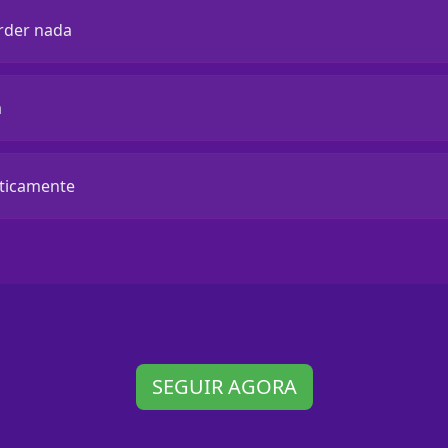
erder nada
a
aticamente
SEGUIR AGORA