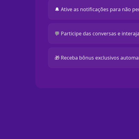
🔔 Ative as notificações para não p
💬 Participe das conversas e interaj
🎁 Receba bônus exclusivos autom