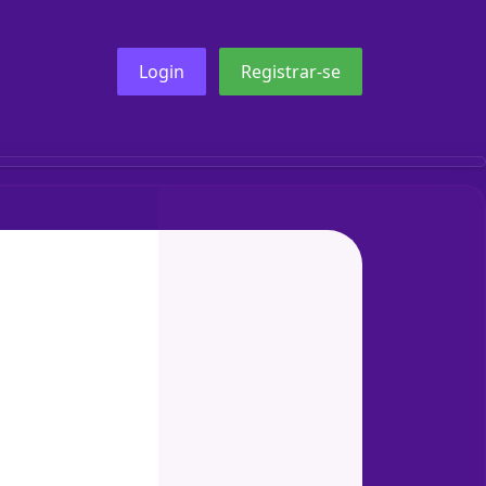
Login
Registrar-se