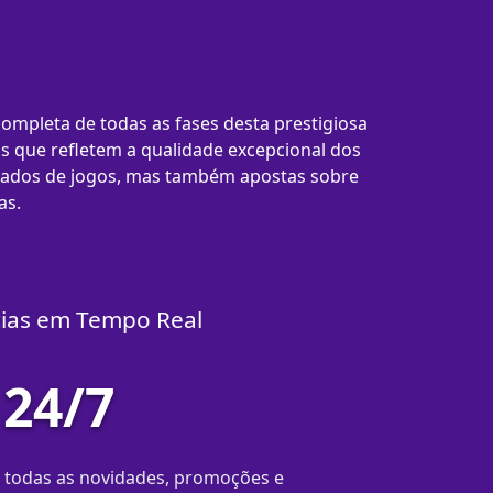
ompleta de todas as fases desta prestigiosa
s que refletem a qualidade excepcional dos
ltados de jogos, mas também apostas sobre
as.
cias em Tempo Real
24/7
e todas as novidades, promoções e