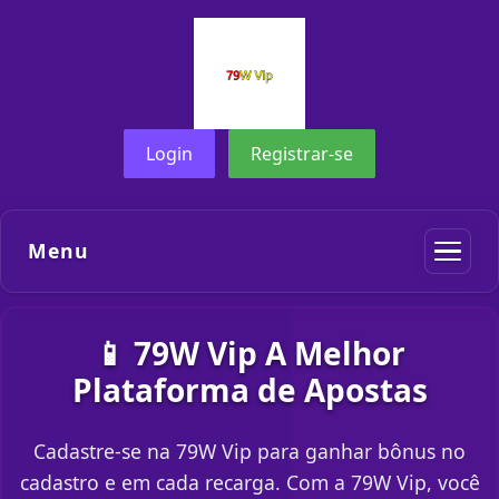
Login
Registrar-se
Menu
📱 79W Vip A Melhor
Plataforma de Apostas
Cadastre-se na 79W Vip para ganhar bônus no
cadastro e em cada recarga. Com a 79W Vip, você