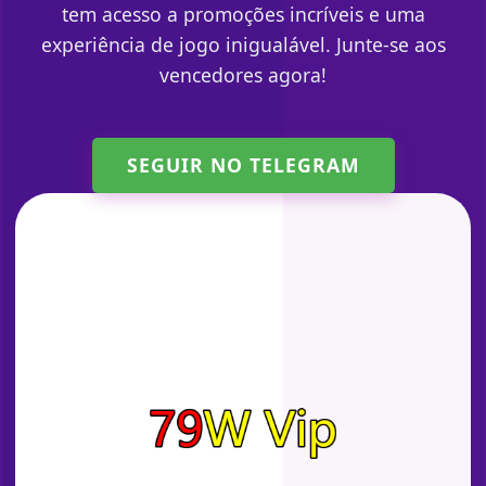
tem acesso a promoções incríveis e uma
experiência de jogo inigualável. Junte-se aos
vencedores agora!
SEGUIR NO TELEGRAM