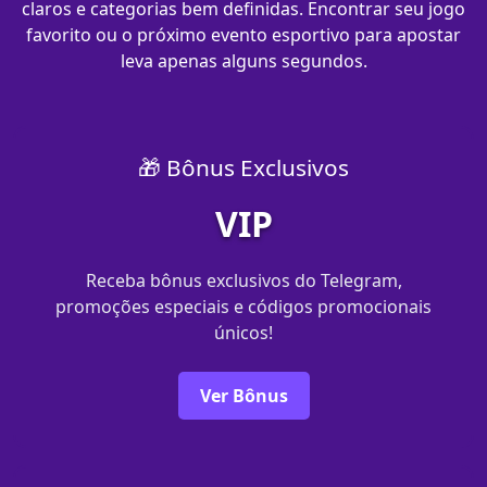
claros e categorias bem definidas. Encontrar seu jogo
favorito ou o próximo evento esportivo para apostar
leva apenas alguns segundos.
🎁 Bônus Exclusivos
VIP
Receba bônus exclusivos do Telegram,
promoções especiais e códigos promocionais
únicos!
Ver Bônus