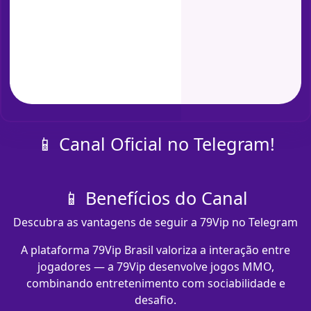
📱 Canal Oficial no Telegram!
📱 Benefícios do Canal
Descubra as vantagens de seguir a 79Vip no Telegram
A plataforma 79Vip Brasil valoriza a interação entre
jogadores — a 79Vip desenvolve jogos MMO,
combinando entretenimento com sociabilidade e
desafio.