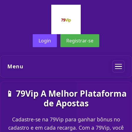
Login
Registrar-se
Menu
📱 79Vip A Melhor Plataforma
de Apostas
Cadastre-se na 79Vip para ganhar bônus no
cadastro e em cada recarga. Com a 79Vip, você