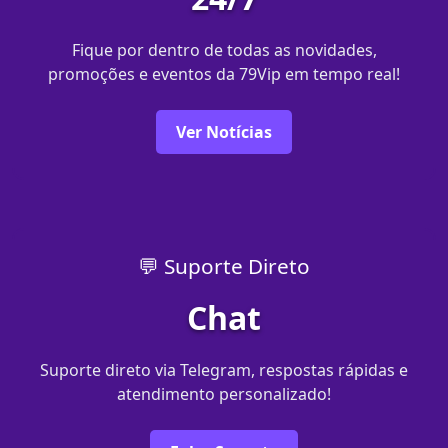
Fique por dentro de todas as novidades,
promoções e eventos da 79Vip em tempo real!
Ver Notícias
💬 Suporte Direto
Chat
Suporte direto via Telegram, respostas rápidas e
atendimento personalizado!