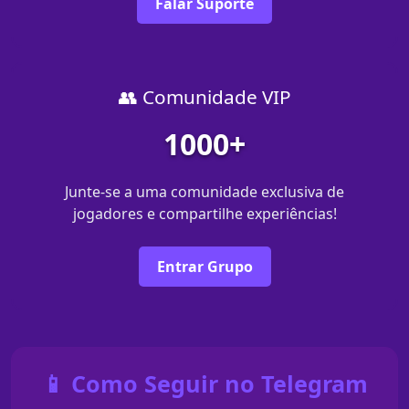
Falar Suporte
👥 Comunidade VIP
1000+
Junte-se a uma comunidade exclusiva de
jogadores e compartilhe experiências!
Entrar Grupo
📱 Como Seguir no Telegram