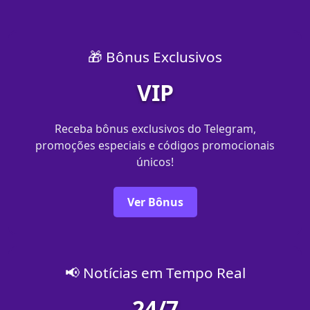
🎁 Bônus Exclusivos
VIP
Receba bônus exclusivos do Telegram,
promoções especiais e códigos promocionais
únicos!
Ver Bônus
📢 Notícias em Tempo Real
24/7