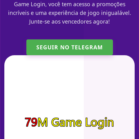
Game Login, você tem acesso a promoções
incríveis e uma experiência de jogo inigualável.
Junte-se aos vencedores agora!
SEGUIR NO TELEGRAM