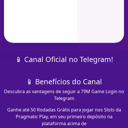
📱 Canal Oficial no Telegram!
📱 Benefícios do Canal
Descubra as vantagens de seguir a 79M Game Login no
Telegram
Ganhe até 50 Rodadas Grátis para jogar nos Slots da
Pragmatic Play, em seu primeiro depósito na
plataforma acima de