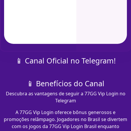
📱 Canal Oficial no Telegram!
📱 Benefícios do Canal
Descubra as vantagens de seguir a 77GG Vip Login no
Telegram
A 77GG Vip Login oferece bônus generosos e
promoções relâmpago. Jogadores no Brasil se divertem
com os jogos da 77GG Vip Login Brasil enquanto