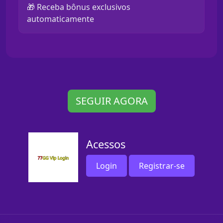
🎁 Receba bônus exclusivos
automaticamente
SEGUIR AGORA
Acessos
Login
Registrar-se