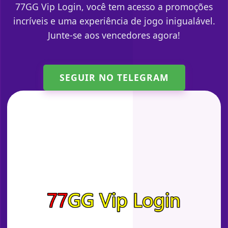
77GG Vip Login, você tem acesso a promoções
incríveis e uma experiência de jogo inigualável.
Junte-se aos vencedores agora!
SEGUIR NO TELEGRAM