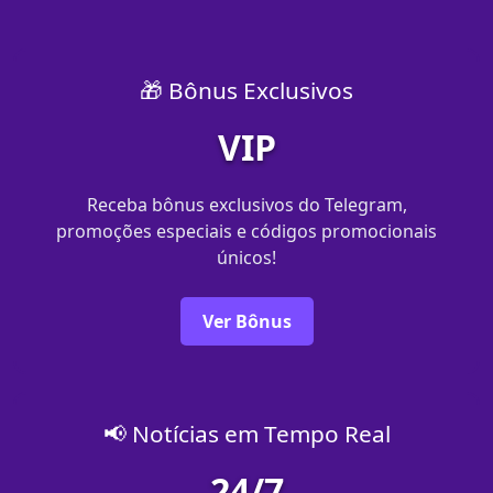
🎁 Bônus Exclusivos
VIP
Receba bônus exclusivos do Telegram,
promoções especiais e códigos promocionais
únicos!
Ver Bônus
📢 Notícias em Tempo Real
24/7