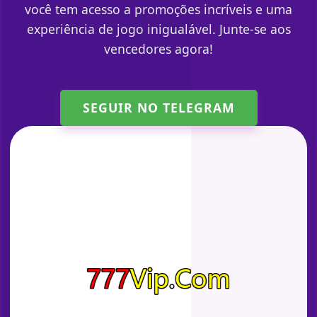
você tem acesso a promoções incríveis e uma
experiência de jogo inigualável. Junte-se aos
vencedores agora!
SEGUIR NO TELEGRAM