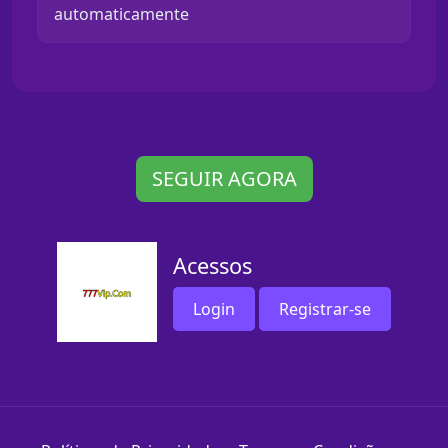
automaticamente
SEGUIR AGORA
Acessos
Login
Registrar-se