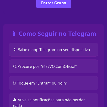
Entrar Grupo
📱 Como Seguir no Telegram
📱 Baixe o app Telegram no seu dispositivo
🔍 Procure por "@777O.ComOficial"
👆 Toque em "Entrar" ou "Join"
🔔 Ative as notificações para não perder
nada