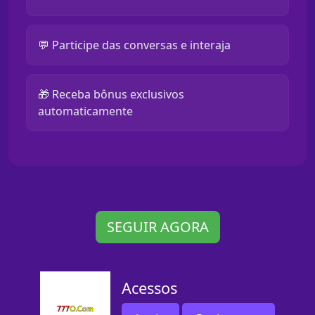
💬 Participe das conversas e interaja
🎁 Receba bônus exclusivos
automaticamente
SEGUIR AGORA
Acessos