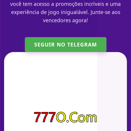
você tem acesso a promoções incríveis e uma
experiência de jogo inigualável. Junte-se aos
vencedores agora!
SEGUIR NO TELEGRAM