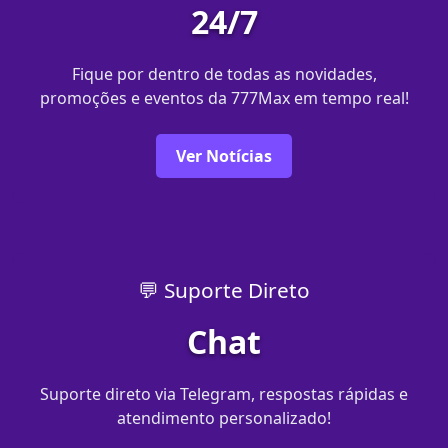
24/7
Fique por dentro de todas as novidades,
promoções e eventos da 777Max em tempo real!
Ver Notícias
💬 Suporte Direto
Chat
Suporte direto via Telegram, respostas rápidas e
atendimento personalizado!