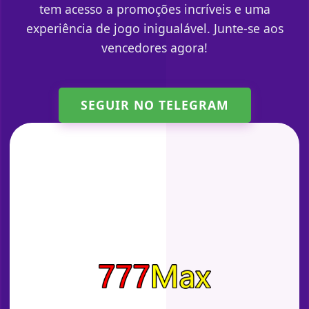
tem acesso a promoções incríveis e uma
experiência de jogo inigualável. Junte-se aos
vencedores agora!
SEGUIR NO TELEGRAM