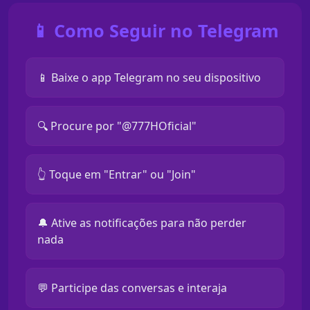
📱 Como Seguir no Telegram
📱 Baixe o app Telegram no seu dispositivo
🔍 Procure por "@777HOficial"
👆 Toque em "Entrar" ou "Join"
🔔 Ative as notificações para não perder
nada
💬 Participe das conversas e interaja