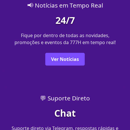
📢 Notícias em Tempo Real
24/7
Fique por dentro de todas as novidades,
promoções e eventos da 777H em tempo real!
Ver Notícias
💬 Suporte Direto
Chat
Suporte direto via Telegram, respostas rápidas e