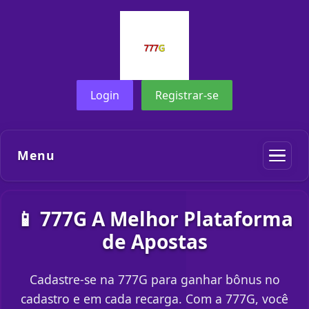
Login
Registrar-se
Menu
📱 777G A Melhor Plataforma
de Apostas
Cadastre-se na 777G para ganhar bônus no
cadastro e em cada recarga. Com a 777G, você