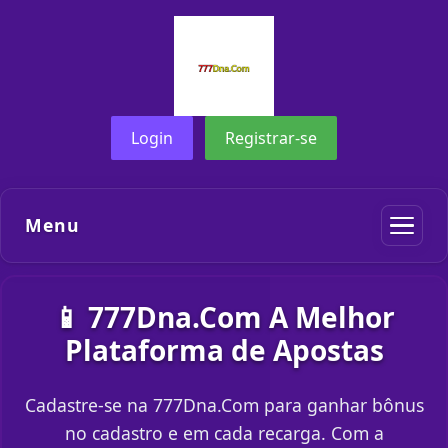
Login
Registrar-se
Menu
📱 777Dna.Com A Melhor
Plataforma de Apostas
Cadastre-se na 777Dna.Com para ganhar bônus
no cadastro e em cada recarga. Com a