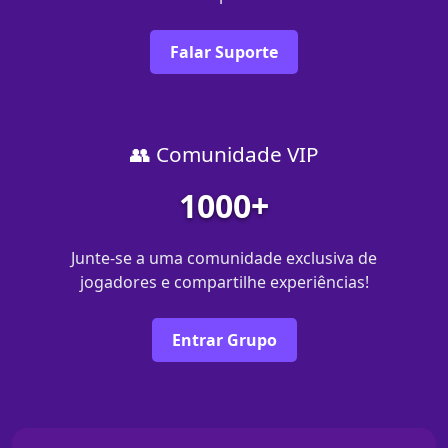
Falar Suporte
👥 Comunidade VIP
1000+
Junte-se a uma comunidade exclusiva de
jogadores e compartilhe experiências!
Entrar Grupo