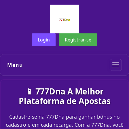
Login
Registrar-se
Menu
📱 777Dna A Melhor
Plataforma de Apostas
Cadastre-se na 777Dna para ganhar bônus no
cadastro e em cada recarga. Com a 777Dna, você