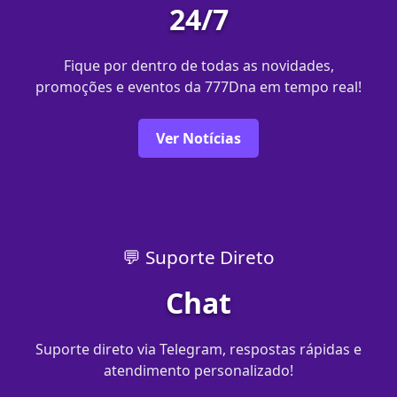
24/7
Fique por dentro de todas as novidades,
promoções e eventos da 777Dna em tempo real!
Ver Notícias
💬 Suporte Direto
Chat
Suporte direto via Telegram, respostas rápidas e
atendimento personalizado!