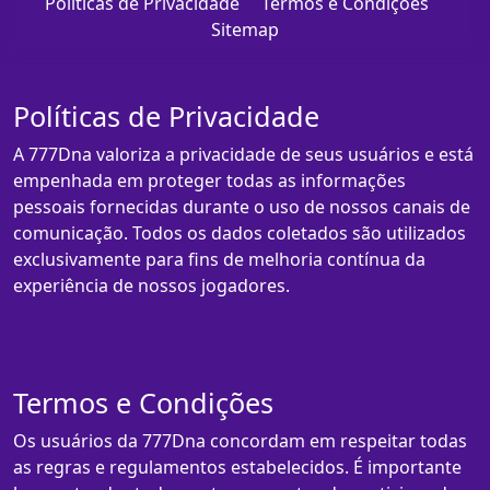
Políticas de Privacidade
Termos e Condições
Sitemap
Políticas de Privacidade
A 777Dna valoriza a privacidade de seus usuários e está
empenhada em proteger todas as informações
pessoais fornecidas durante o uso de nossos canais de
comunicação. Todos os dados coletados são utilizados
exclusivamente para fins de melhoria contínua da
experiência de nossos jogadores.
Termos e Condições
Os usuários da 777Dna concordam em respeitar todas
as regras e regulamentos estabelecidos. É importante