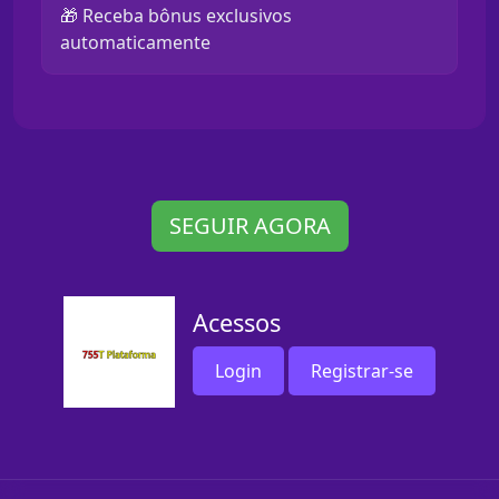
🎁 Receba bônus exclusivos
automaticamente
SEGUIR AGORA
Acessos
Login
Registrar-se