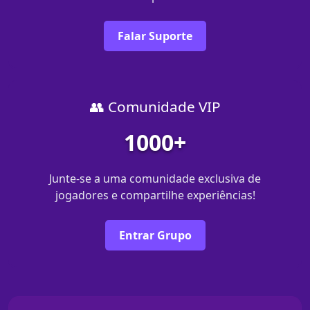
Falar Suporte
👥 Comunidade VIP
1000+
Junte-se a uma comunidade exclusiva de
jogadores e compartilhe experiências!
Entrar Grupo