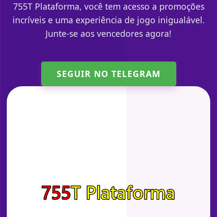
755T Plataforma, você tem acesso a promoções
incríveis e uma experiência de jogo inigualável.
Junte-se aos vencedores agora!
SEGUIR NO TELEGRAM