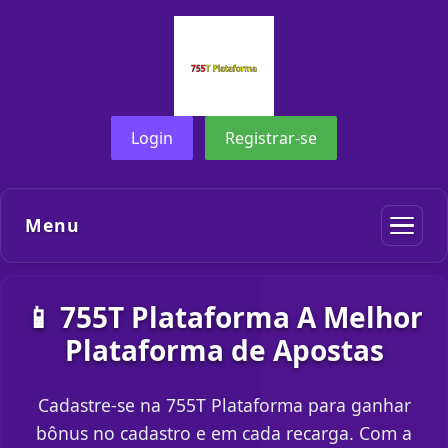
Login
Registrar-se
Menu
📱 755T Plataforma A Melhor
Plataforma de Apostas
Cadastre-se na 755T Plataforma para ganhar
bônus no cadastro e em cada recarga. Com a