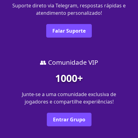
Suporte direto via Telegram, respostas rápidas e
atendimento personalizado!
Falar Suporte
👥 Comunidade VIP
1000+
Junte-se a uma comunidade exclusiva de
jogadores e compartilhe experiências!
Entrar Grupo