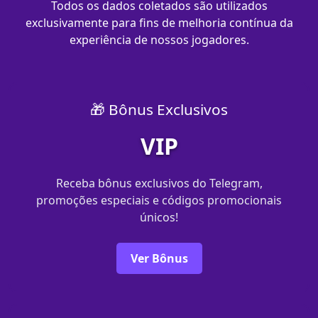
Todos os dados coletados são utilizados
exclusivamente para fins de melhoria contínua da
experiência de nossos jogadores.
🎁 Bônus Exclusivos
VIP
Receba bônus exclusivos do Telegram,
promoções especiais e códigos promocionais
únicos!
Ver Bônus