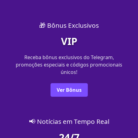
🎁 Bônus Exclusivos
VIP
Receba bônus exclusivos do Telegram,
promoções especiais e códigos promocionais
únicos!
Ver Bônus
📢 Notícias em Tempo Real
24/7