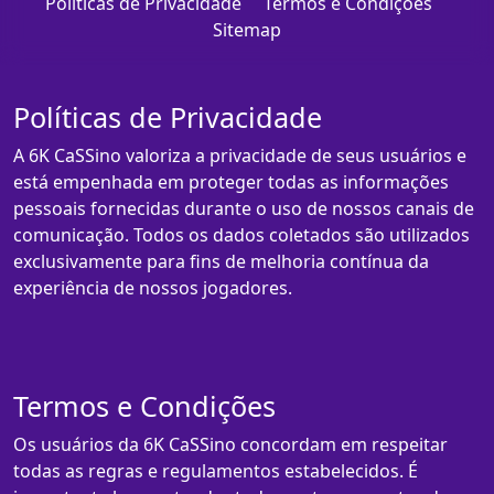
Políticas de Privacidade
Termos e Condições
Sitemap
Políticas de Privacidade
A 6K CaSSino valoriza a privacidade de seus usuários e
está empenhada em proteger todas as informações
pessoais fornecidas durante o uso de nossos canais de
comunicação. Todos os dados coletados são utilizados
exclusivamente para fins de melhoria contínua da
experiência de nossos jogadores.
Termos e Condições
Os usuários da 6K CaSSino concordam em respeitar
todas as regras e regulamentos estabelecidos. É