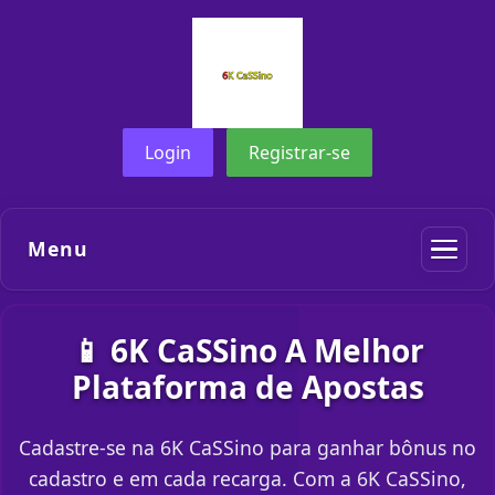
Login
Registrar-se
Menu
📱 6K CaSSino A Melhor
Plataforma de Apostas
Cadastre-se na 6K CaSSino para ganhar bônus no
cadastro e em cada recarga. Com a 6K CaSSino,