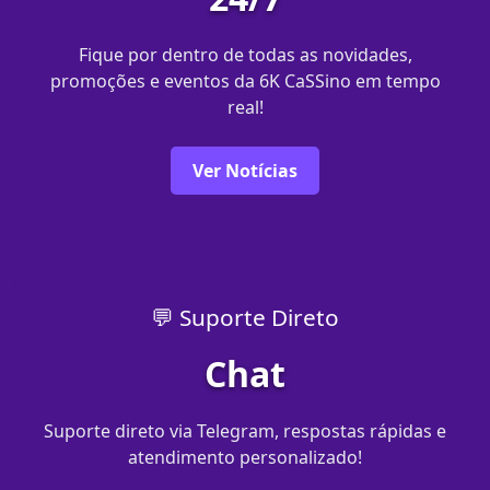
Fique por dentro de todas as novidades,
promoções e eventos da 6K CaSSino em tempo
real!
Ver Notícias
💬 Suporte Direto
Chat
Suporte direto via Telegram, respostas rápidas e
atendimento personalizado!