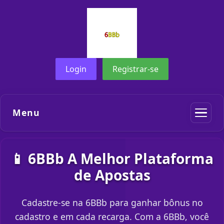
Login
Registrar-se
Menu
📱 6BBb A Melhor Plataforma
de Apostas
Cadastre-se na 6BBb para ganhar bônus no
cadastro e em cada recarga. Com a 6BBb, você