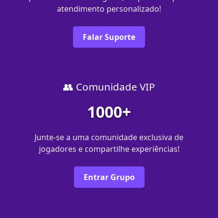
atendimento personalizado!
Falar Suporte
👥 Comunidade VIP
1000+
Junte-se a uma comunidade exclusiva de
jogadores e compartilhe experiências!
Entrar Grupo