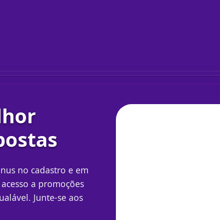
lhor
postas
nus no cadastro e em
 acesso a promoções
ualável. Junte-se aos