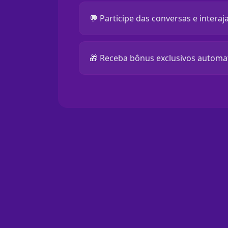
💬 Participe das conversas e interaj
🎁 Receba bônus exclusivos autom