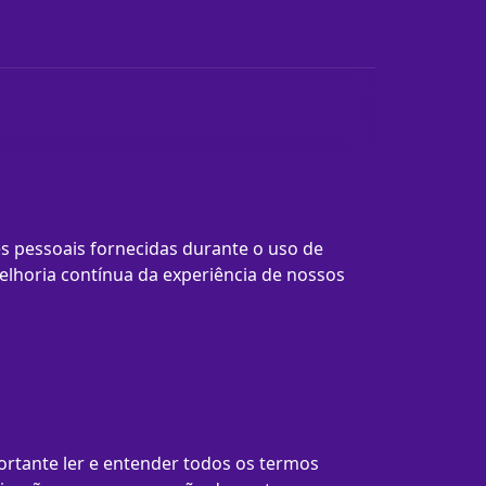
s pessoais fornecidas durante o uso de
elhoria contínua da experiência de nossos
rtante ler e entender todos os termos