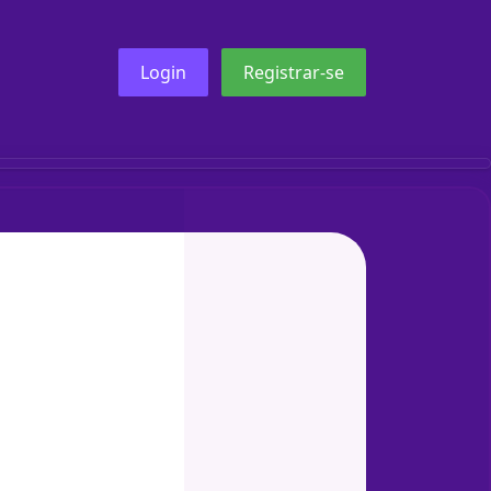
Login
Registrar-se