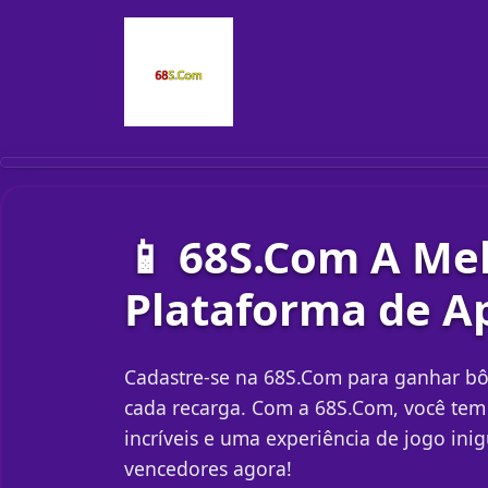
📱 68S.Com A Me
Plataforma de A
Cadastre-se na 68S.Com para ganhar bô
cada recarga. Com a 68S.Com, você tem
incríveis e uma experiência de jogo inig
vencedores agora!