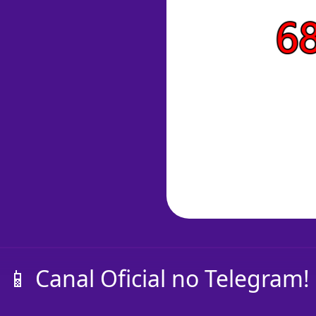
📱 Canal Oficial no Telegram!