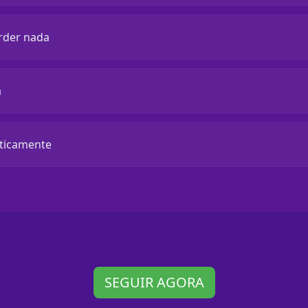
erder nada
a
aticamente
SEGUIR AGORA