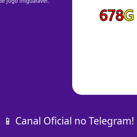
e jogo inigualável.
📱 Canal Oficial no Telegram!