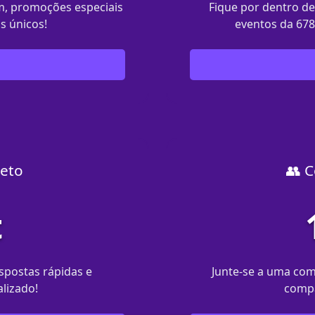
m, promoções especiais
Fique por dentro d
s únicos!
eventos da 67
reto
👥 
t
espostas rápidas e
Junte-se a uma com
lizado!
compa