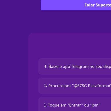
Falar Suport
📱 Baixe o app Telegram no seu disp
🔍 Procure por "@678G PlataformaOf
👆 Toque em "Entrar" ou "Join"