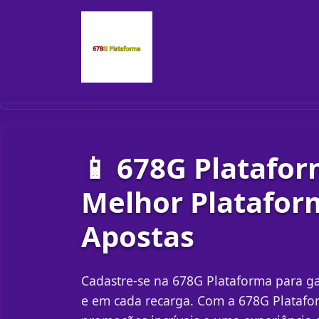
📱 678G Platafo
Melhor Platafor
Apostas
Cadastre-se na 678G Plataforma para g
e em cada recarga. Com a 678G Platafo