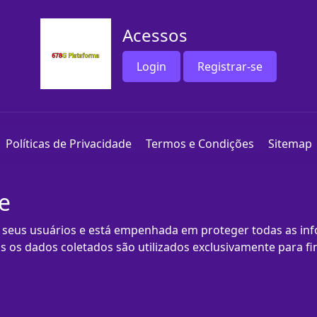
Acessos
Login
Registrar-se
Políticas de Privacidade
Termos e Condições
Sitemap
de
e seus usuários e está empenhada em proteger todas as in
 os dados coletados são utilizados exclusivamente para fi