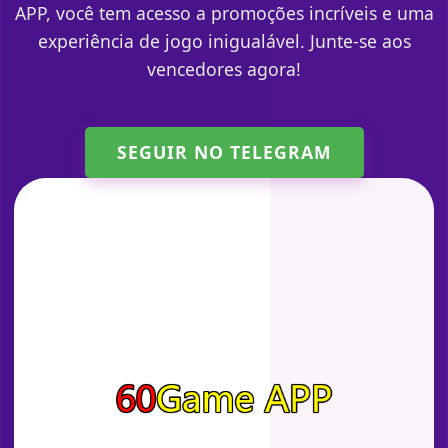
APP, você tem acesso a promoções incríveis e uma
experiência de jogo inigualável. Junte-se aos
vencedores agora!
SEGUIR NO TELEGRAM