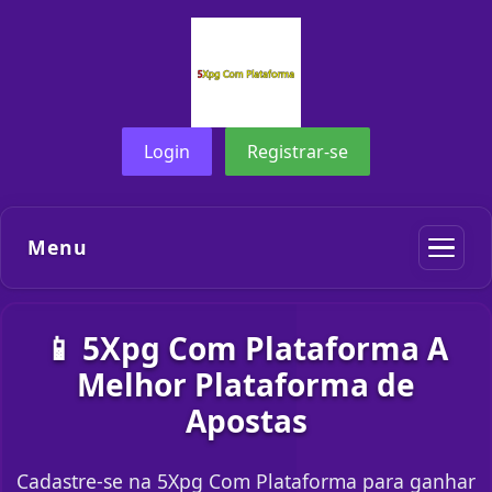
Login
Registrar-se
Menu
📱 5Xpg Com Plataforma A
Melhor Plataforma de
Apostas
Cadastre-se na 5Xpg Com Plataforma para ganhar