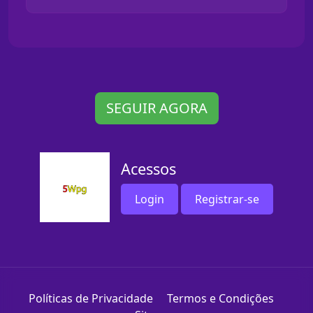
SEGUIR AGORA
Acessos
Login
Registrar-se
Políticas de Privacidade
Termos e Condições