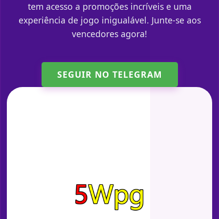
tem acesso a promoções incríveis e uma
experiência de jogo inigualável. Junte-se aos
vencedores agora!
SEGUIR NO TELEGRAM