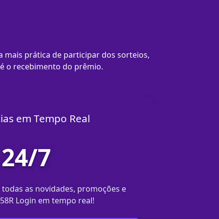
 mais prática de participar dos sorteios,
té o recebimento do prêmio.
cias em Tempo Real
24/7
e todas as novidades, promoções e
 58R Login em tempo real!