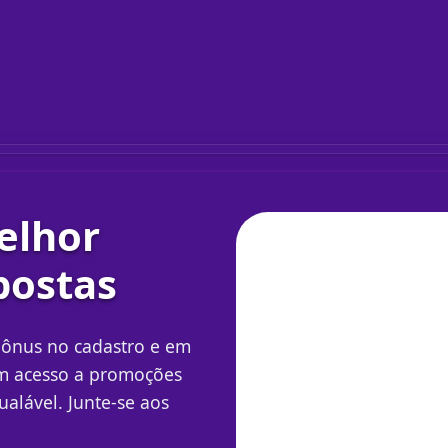
elhor
postas
bônus no cadastro e em
em acesso a promoções
ualável. Junte-se aos