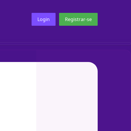
Login
Registrar-se