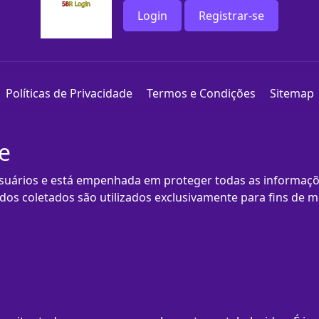
Login
Registrar-se
Políticas de Privacidade
Termos e Condições
Sitemap
de
 usuários e está empenhada em proteger todas as informaçõ
os coletados são utilizados exclusivamente para fins de m