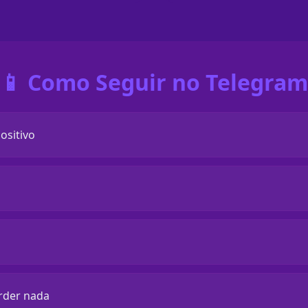
📱 Como Seguir no Telegram
ositivo
erder nada