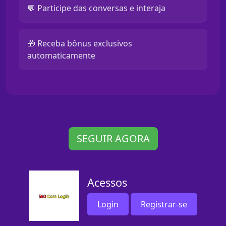
💬 Participe das conversas e interaja
🎁 Receba bônus exclusivos
automaticamente
SEGUIR AGORA
Acessos
Login
Registrar-se