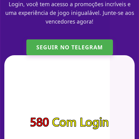
Login, você tem acesso a promoções incríveis e
uma experiência de jogo inigualável. Junte-se aos
vencedores agora!
SEGUIR NO TELEGRAM