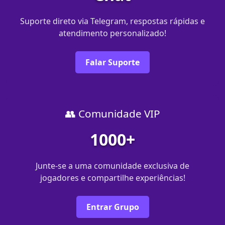
Suporte direto via Telegram, respostas rápidas e
atendimento personalizado!
Falar Suporte
👥 Comunidade VIP
1000+
Junte-se a uma comunidade exclusiva de
jogadores e compartilhe experiências!
Entrar Grupo