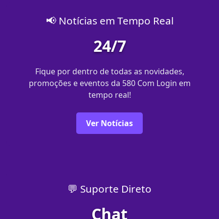
📢 Notícias em Tempo Real
24/7
Fique por dentro de todas as novidades,
promoções e eventos da 580 Com Login em
tempo real!
Ver Notícias
💬 Suporte Direto
Chat