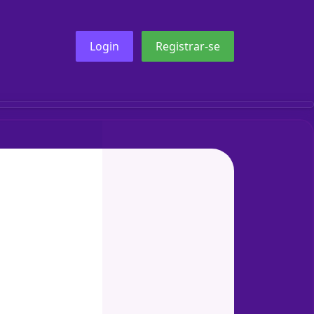
Login
Registrar-se