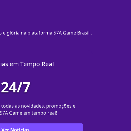
 e glória na plataforma 57A Game Brasil .
cias em Tempo Real
24/7
e todas as novidades, promoções e
 57A Game em tempo real!
Ver Notícias