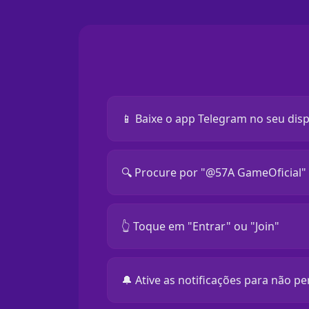
📱 Baixe o app Telegram no seu disp
🔍 Procure por "@57A GameOficial"
👆 Toque em "Entrar" ou "Join"
🔔 Ative as notificações para não p