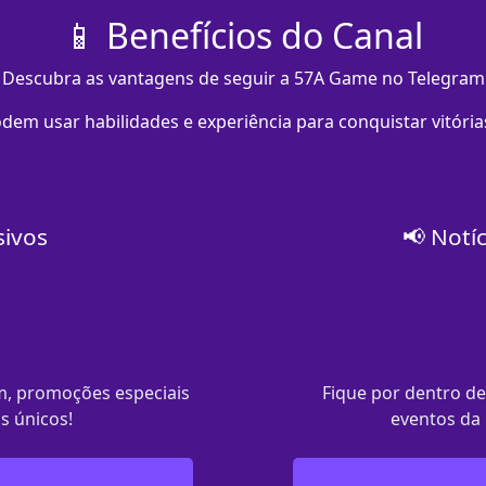
📱 Benefícios do Canal
Descubra as vantagens de seguir a 57A Game no Telegram
em usar habilidades e experiência para conquistar vitórias
sivos
📢 Notí
m, promoções especiais
Fique por dentro d
s únicos!
eventos da