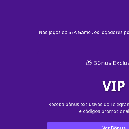
Nos jogos da 57A Game , os jogadores pod
🎁 Bônus Exclu
VIP
Receba bônus exclusivos do Telegra
e códigos promocionai
Ver Bônus