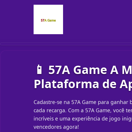
📱 57A Game A M
Plataforma de A
Cadastre-se na 57A Game para ganhar 
cada recarga. Com a 57A Game, você t
incríveis e uma experiência de jogo inig
vencedores agora!