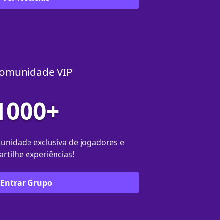
Comunidade VIP
1000+
unidade exclusiva de jogadores e
rtilhe experiências!
Entrar Grupo