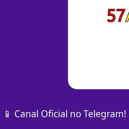
📱 Canal Oficial no Telegram!