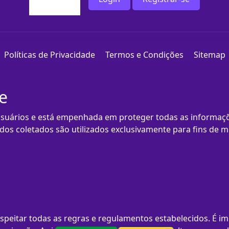
Políticas de Privacidade
Termos e Condições
Sitemap
de
 usuários e está empenhada em proteger todas as informaçõ
os coletados são utilizados exclusivamente para fins de m
eitar todas as regras e regulamentos estabelecidos. É im