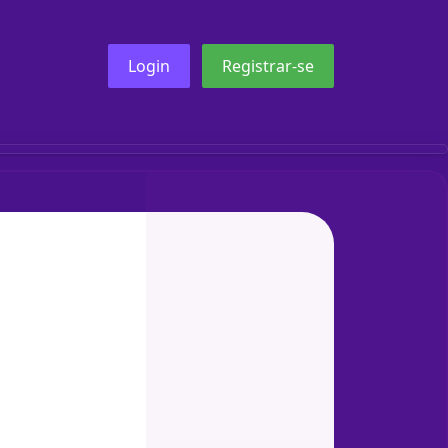
Login
Registrar-se