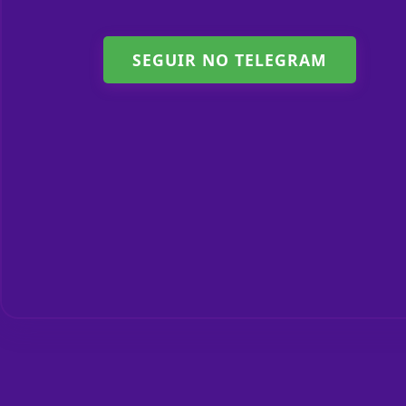
SEGUIR NO TELEGRAM