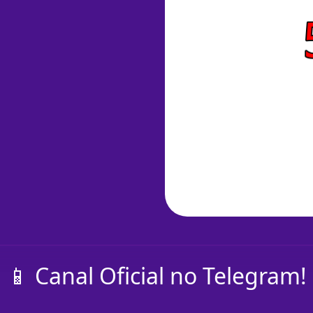
📱 Canal Oficial no Telegram!