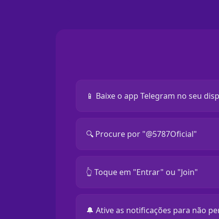
📱 Baixe o app Telegram no seu disp
🔍 Procure por "@5787Oficial"
👆 Toque em "Entrar" ou "Join"
🔔 Ative as notificações para não p