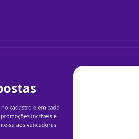
postas
 no cadastro e em cada
 promoções incríveis e
unte-se aos vencedores