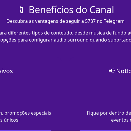
📱 Benefícios do Canal
Descubra as vantagens de seguir a 5787 no Telegram
ara diferentes tipos de conteúdo, desde música de fundo at
opções para configurar áudio surround quando suportado p
sivos
📢 Notí
m, promoções especiais
Fique por dentro d
s únicos!
eventos 