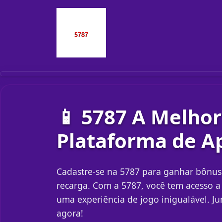
📱 5787 A Melhor
Plataforma de A
Cadastre-se na 5787 para ganhar bônus
recarga. Com a 5787, você tem acesso a
uma experiência de jogo inigualável. J
agora!