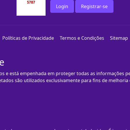
Login
Registrar-se
Políticas de Privacidade
Termos e Condições
Sitemap
de
rios e está empenhada em proteger todas as informações p
tados são utilizados exclusivamente para fins de melhoria