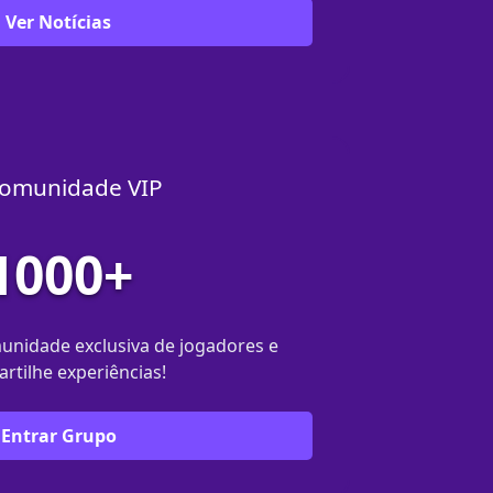
Ver Notícias
Comunidade VIP
1000+
unidade exclusiva de jogadores e
rtilhe experiências!
Entrar Grupo