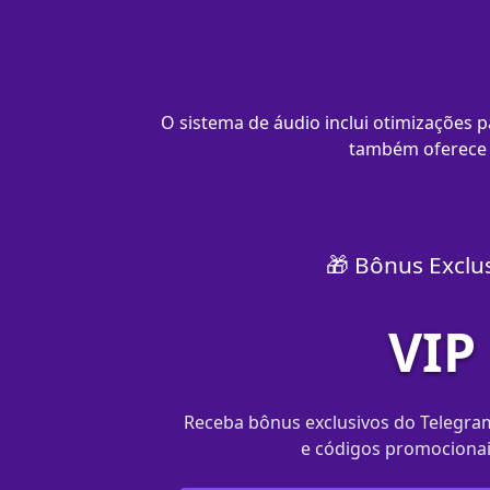
O sistema de áudio inclui otimizações p
também oferece 
🎁 Bônus Exclu
VIP
Receba bônus exclusivos do Telegra
e códigos promocionai