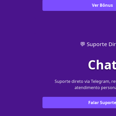
Ver Bônus
💬 Suporte Di
Cha
Suporte direto via Telegram, r
atendimento persona
Falar Suport