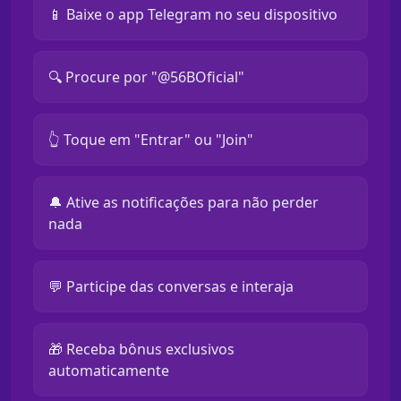
📱 Baixe o app Telegram no seu dispositivo
🔍 Procure por "@56BOficial"
👆 Toque em "Entrar" ou "Join"
🔔 Ative as notificações para não perder
nada
💬 Participe das conversas e interaja
🎁 Receba bônus exclusivos
automaticamente