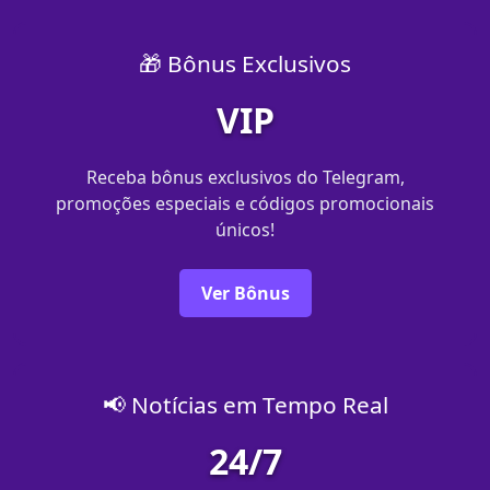
🎁 Bônus Exclusivos
VIP
Receba bônus exclusivos do Telegram,
promoções especiais e códigos promocionais
únicos!
Ver Bônus
📢 Notícias em Tempo Real
24/7