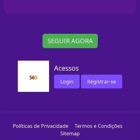
SEGUIR AGORA
Acessos
Login
Registrar-se
Políticas de Privacidade
Termos e Condições
Sitemap