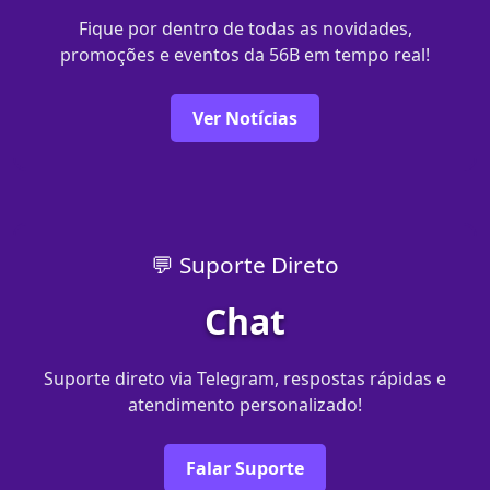
Fique por dentro de todas as novidades,
promoções e eventos da 56B em tempo real!
Ver Notícias
💬 Suporte Direto
Chat
Suporte direto via Telegram, respostas rápidas e
atendimento personalizado!
Falar Suporte