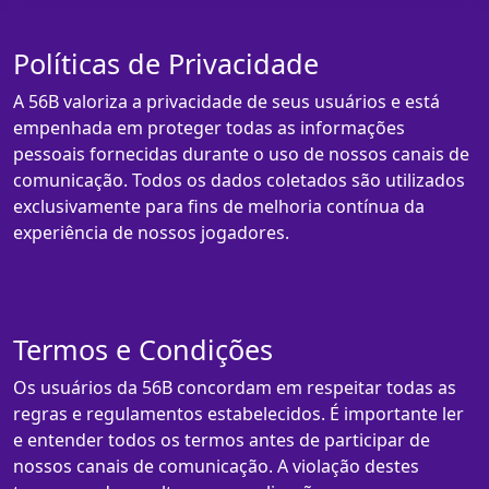
Políticas de Privacidade
A 56B valoriza a privacidade de seus usuários e está
empenhada em proteger todas as informações
pessoais fornecidas durante o uso de nossos canais de
comunicação. Todos os dados coletados são utilizados
exclusivamente para fins de melhoria contínua da
experiência de nossos jogadores.
Termos e Condições
Os usuários da 56B concordam em respeitar todas as
regras e regulamentos estabelecidos. É importante ler
e entender todos os termos antes de participar de
nossos canais de comunicação. A violação destes