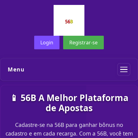
Login
Registrar-se
Menu
📱 56B A Melhor Plataforma
de Apostas
Cadastre-se na 56B para ganhar bônus no
cadastro e em cada recarga. Com a 56B, você tem