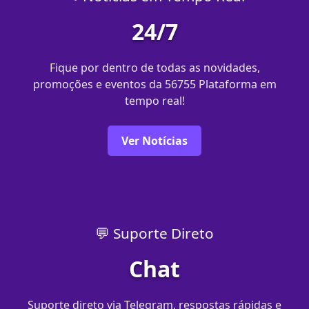
24/7
Fique por dentro de todas as novidades,
promoções e eventos da 56755 Plataforma em
tempo real!
Ver Notícias
💬 Suporte Direto
Chat
Suporte direto via Telegram, respostas rápidas e