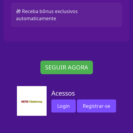
🎁 Receba bônus exclusivos
automaticamente
SEGUIR AGORA
Acessos
Login
Registrar-se