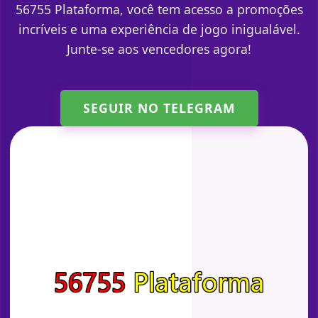
56755 Plataforma, você tem acesso a promoções
incríveis e uma experiência de jogo inigualável.
Junte-se aos vencedores agora!
SEGUIR NO TELEGRAM