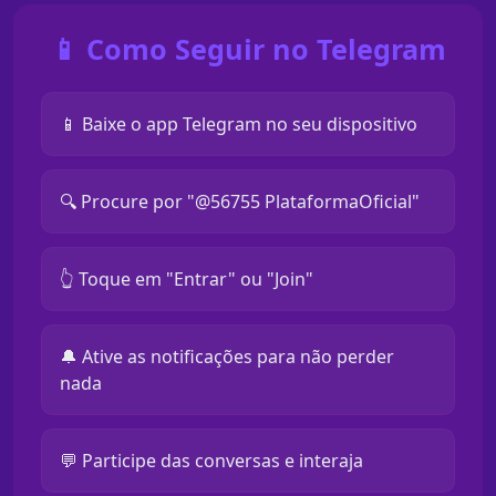
📱 Como Seguir no Telegram
📱 Baixe o app Telegram no seu dispositivo
🔍 Procure por "@56755 PlataformaOficial"
👆 Toque em "Entrar" ou "Join"
🔔 Ative as notificações para não perder
nada
💬 Participe das conversas e interaja