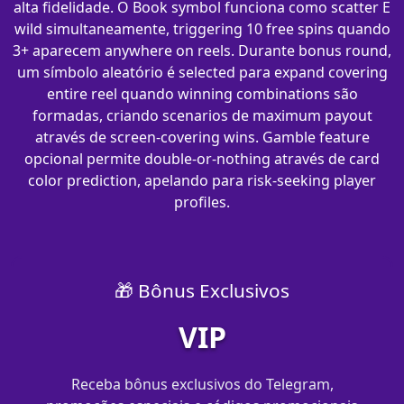
alta fidelidade. O Book symbol funciona como scatter E
wild simultaneamente, triggering 10 free spins quando
3+ aparecem anywhere on reels. Durante bonus round,
um símbolo aleatório é selected para expand covering
entire reel quando winning combinations são
formadas, criando scenarios de maximum payout
através de screen-covering wins. Gamble feature
opcional permite double-or-nothing através de card
color prediction, apelando para risk-seeking player
profiles.
🎁 Bônus Exclusivos
VIP
Receba bônus exclusivos do Telegram,