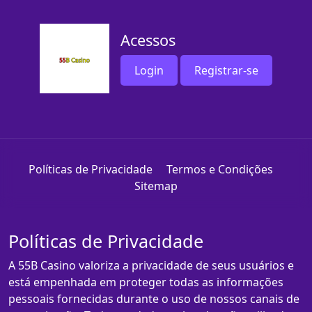
Acessos
Login
Registrar-se
Políticas de Privacidade
Termos e Condições
Sitemap
Políticas de Privacidade
A 55B Casino valoriza a privacidade de seus usuários e
está empenhada em proteger todas as informações
pessoais fornecidas durante o uso de nossos canais de