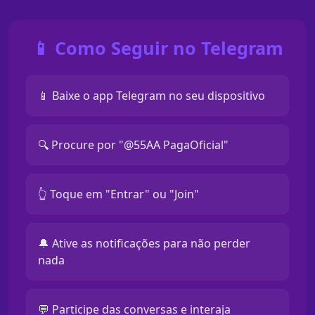
📱 Como Seguir no Telegram
📱 Baixe o app Telegram no seu dispositivo
🔍 Procure por "@55AA PagaOficial"
👆 Toque em "Entrar" ou "Join"
🔔 Ative as notificações para não perder
nada
💬 Participe das conversas e interaja