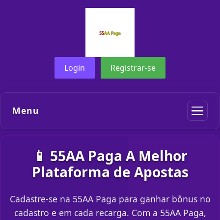
Login
Registrar-se
Menu
📱 55AA Paga A Melhor
Plataforma de Apostas
Cadastre-se na 55AA Paga para ganhar bônus no
cadastro e em cada recarga. Com a 55AA Paga,