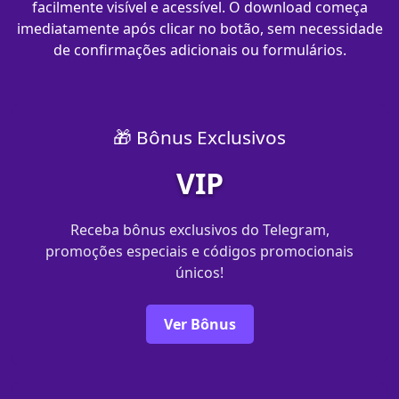
facilmente visível e acessível. O download começa
imediatamente após clicar no botão, sem necessidade
de confirmações adicionais ou formulários.
🎁 Bônus Exclusivos
VIP
Receba bônus exclusivos do Telegram,
promoções especiais e códigos promocionais
únicos!
Ver Bônus