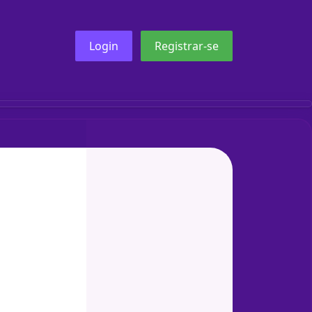
Login
Registrar-se