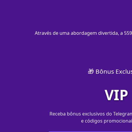
Através de uma abordagem divertida, a 559
🎁 Bônus Exclu
VIP
Receba bônus exclusivos do Telegra
e códigos promocionai