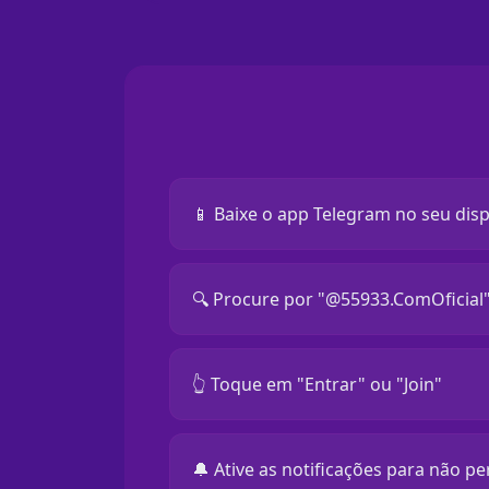
📱 Baixe o app Telegram no seu disp
🔍 Procure por "@55933.ComOficial
👆 Toque em "Entrar" ou "Join"
🔔 Ative as notificações para não p