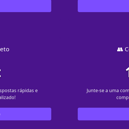
reto
👥 
t
espostas rápidas e
Junte-se a uma com
lizado!
compa
e