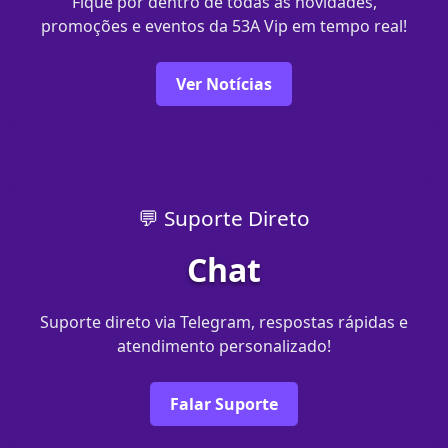
Fique por dentro de todas as novidades,
promoções e eventos da 53A Vip em tempo real!
Ver Notícias
💬 Suporte Direto
Chat
Suporte direto via Telegram, respostas rápidas e
atendimento personalizado!
Falar Suporte