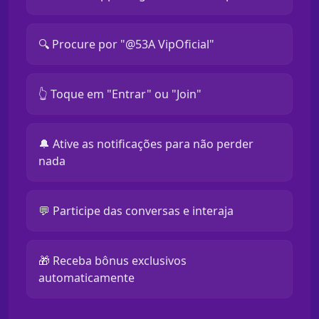
🔍 Procure por "@53A VipOficial"
👆 Toque em "Entrar" ou "Join"
🔔 Ative as notificações para não perder
nada
💬 Participe das conversas e interaja
🎁 Receba bônus exclusivos
automaticamente