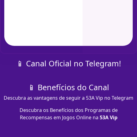
📱 Canal Oficial no Telegram!
📱 Benefícios do Canal
Descubra as vantagens de seguir a 53A Vip no Telegram
Descubra os Benefícios dos Programas de
Recompensas em Jogos Online na
53A Vip