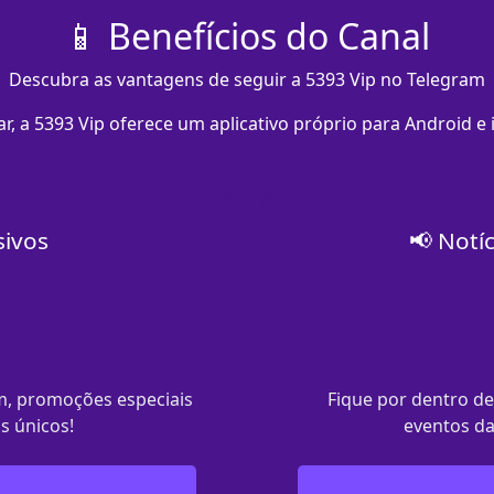
📱 Benefícios do Canal
Descubra as vantagens de seguir a 5393 Vip no Telegram
ar, a 5393 Vip oferece um aplicativo próprio para Android e
sivos
📢 Notí
m, promoções especiais
Fique por dentro d
s únicos!
eventos da