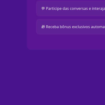
💬 Participe das conversas e interaj
🎁 Receba bônus exclusivos autom