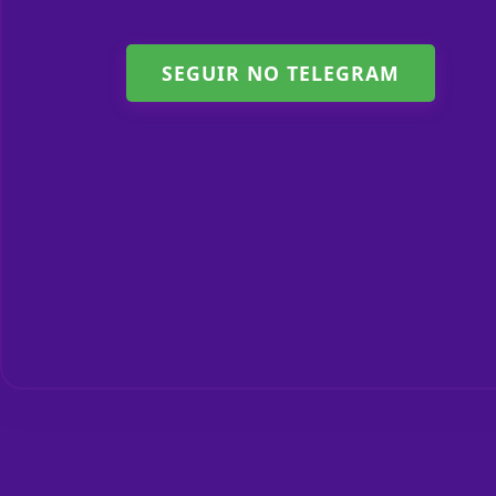
SEGUIR NO TELEGRAM