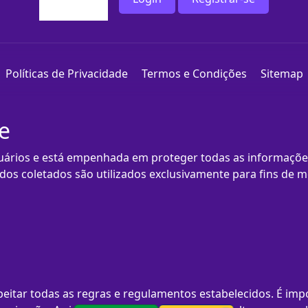
Políticas de Privacidade
Termos e Condições
Sitemap
de
usuários e está empenhada em proteger todas as informaçõe
os coletados são utilizados exclusivamente para fins de m
itar todas as regras e regulamentos estabelecidos. É imp