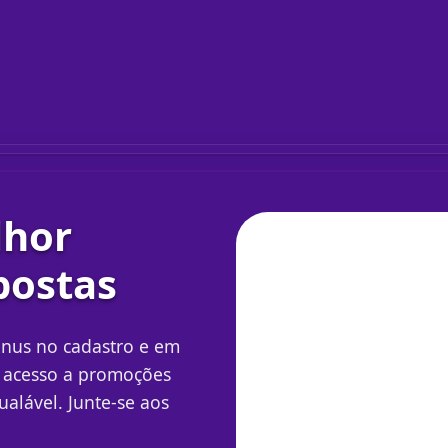
lhor
postas
ônus no cadastro e em
m acesso a promoções
ualável. Junte-se aos