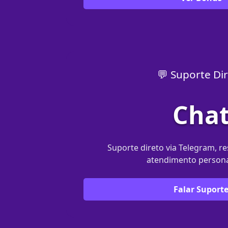
💬 Suporte Di
Cha
Suporte direto via Telegram, r
atendimento persona
Falar Suport