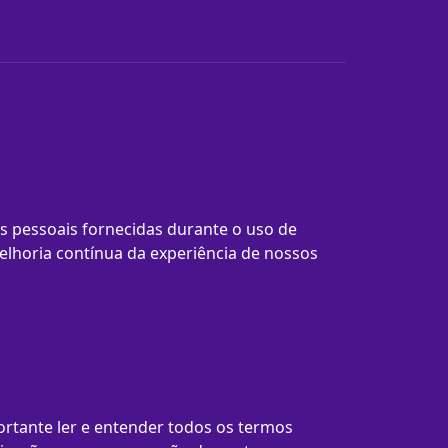
s pessoais fornecidas durante o uso de
elhoria contínua da experiência de nossos
ortante ler e entender todos os termos