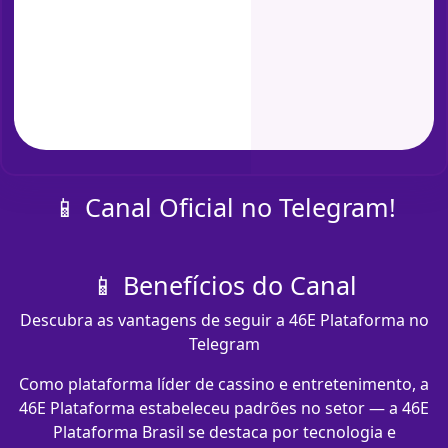
📱 Canal Oficial no Telegram!
📱 Benefícios do Canal
Descubra as vantagens de seguir a 46E Plataforma no
Telegram
Como plataforma líder de cassino e entretenimento, a
46E Plataforma estabeleceu padrões no setor — a 46E
Plataforma Brasil se destaca por tecnologia e