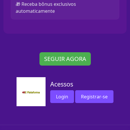
🎁 Receba bônus exclusivos
automaticamente
SEGUIR AGORA
Acessos
Login
Registrar-se