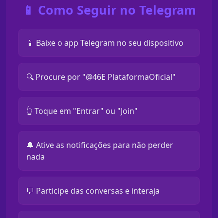
📱 Como Seguir no Telegram
📱 Baixe o app Telegram no seu dispositivo
🔍 Procure por "@46E PlataformaOficial"
👆 Toque em "Entrar" ou "Join"
🔔 Ative as notificações para não perder
nada
💬 Participe das conversas e interaja