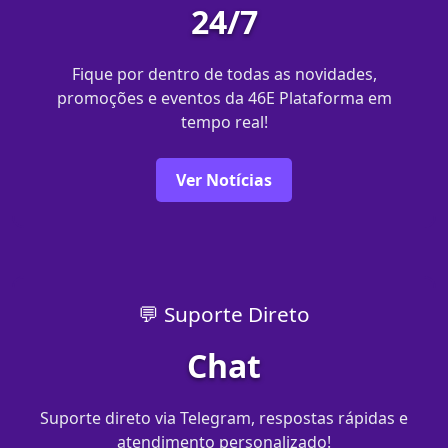
24/7
Fique por dentro de todas as novidades,
promoções e eventos da 46E Plataforma em
tempo real!
Ver Notícias
💬 Suporte Direto
Chat
Suporte direto via Telegram, respostas rápidas e
atendimento personalizado!