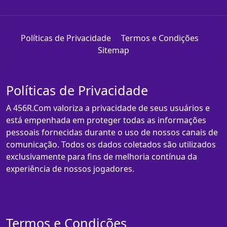
Políticas de Privacidade
Termos e Condições
Sitemap
Políticas de Privacidade
A 456R.Com valoriza a privacidade de seus usuários e
está empenhada em proteger todas as informações
pessoais fornecidas durante o uso de nossos canais de
comunicação. Todos os dados coletados são utilizados
exclusivamente para fins de melhoria contínua da
experiência de nossos jogadores.
Termos e Condições