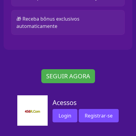
🎁 Receba bônus exclusivos
automaticamente
SEGUIR AGORA
Acessos
Login
Registrar-se