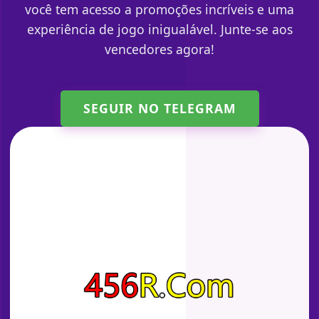
você tem acesso a promoções incríveis e uma
experiência de jogo inigualável. Junte-se aos
vencedores agora!
SEGUIR NO TELEGRAM