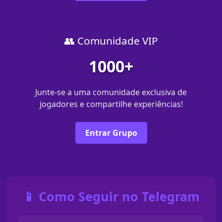
👥 Comunidade VIP
1000+
Junte-se a uma comunidade exclusiva de
jogadores e compartilhe experiências!
Entrar Grupo
📱 Como Seguir no Telegram