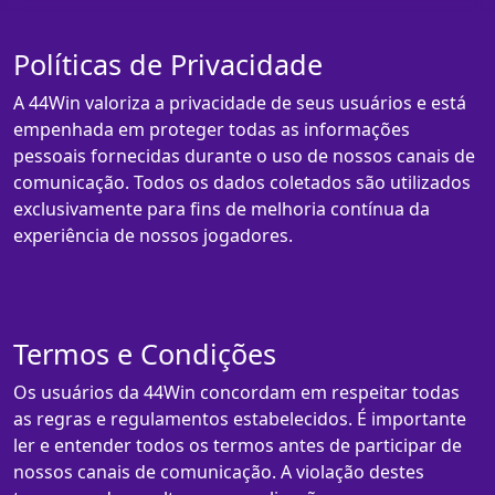
Políticas de Privacidade
A 44Win valoriza a privacidade de seus usuários e está
empenhada em proteger todas as informações
pessoais fornecidas durante o uso de nossos canais de
comunicação. Todos os dados coletados são utilizados
exclusivamente para fins de melhoria contínua da
experiência de nossos jogadores.
Termos e Condições
Os usuários da 44Win concordam em respeitar todas
as regras e regulamentos estabelecidos. É importante
ler e entender todos os termos antes de participar de
nossos canais de comunicação. A violação destes