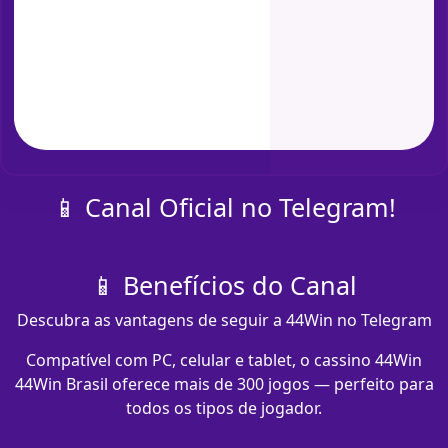
📱 Canal Oficial no Telegram!
📱 Benefícios do Canal
Descubra as vantagens de seguir a 44Win no Telegram
Compatível com PC, celular e tablet, o cassino 44Win
44Win Brasil oferece mais de 300 jogos — perfeito para
todos os tipos de jogador.