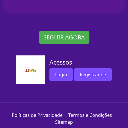
SEGUIR AGORA
Acessos
Login
Registrar-se
Políticas de Privacidade
Termos e Condições
Sitemap