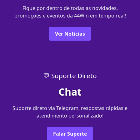
Fique por dentro de todas as novidades,
promoções e eventos da 44Win em tempo real!
Ver Notícias
💬 Suporte Direto
Chat
Suporte direto via Telegram, respostas rápidas e
atendimento personalizado!
Falar Suporte